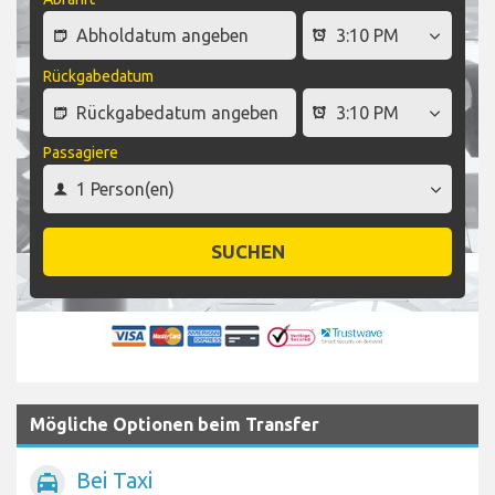
Rückgabedatum
Passagiere
SUCHEN
Mögliche Optionen beim Transfer
Bei Taxi
local_taxi