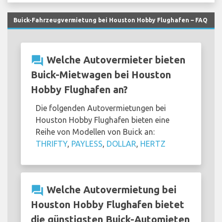
Buick-Fahrzeugvermietung bei Houston Hobby Flughafen – FAQ
question_answer
Welche Autovermieter bieten
Buick-Mietwagen bei Houston
Hobby Flughafen an?
Die folgenden Autovermietungen bei
Houston Hobby Flughafen bieten eine
Reihe von Modellen von Buick an:
THRIFTY
,
PAYLESS
,
DOLLAR
,
HERTZ
question_answer
Welche Autovermietung bei
Houston Hobby Flughafen bietet
die günstigsten Buick-Automieten