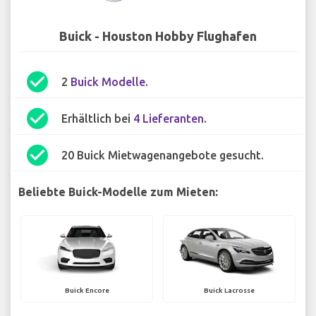
Buick - Houston Hobby Flughafen
check_circle
2
Buick Modelle
.
check_circle
Erhältlich bei
4 Lieferanten
.
check_circle
20 Buick Mietwagenangebote gesucht.
Beliebte Buick-Modelle zum Mieten:
Buick Encore
Buick Lacrosse