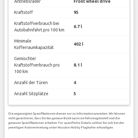
Antriebsräder
Front wheel drive
Kraftstoff
95
Kraftstoffverbrauch bei
6.7 l
Autobahnfahrt pro 100 km
Minimale
402 l
Kofferraumkapazität
Gemischter
Kraftstoffverbrauch pro
8.1 l
100 km
Anzahl der Türen
4
Anzahl Sitzplätze
5
Die angezeigten Spezifikationen dienen nur zu Informationszwecken. Wir können
nicht garantieren, dass Sie das genaue Buick Lacrosse-Fahrzeugmodell und die
genauen Spezifikationen erhalten. Für spezifische Details sollten Sie sich bei der
jeweiligen Autovermietung unter Houston Hobby Flughafen erkundigen.