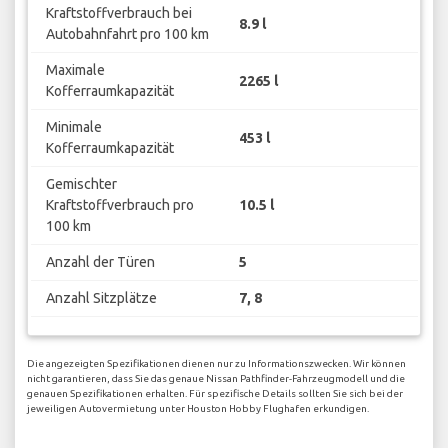
Kraftstoffverbrauch bei
8.9 l
Autobahnfahrt pro 100 km
Maximale
2265 l
Kofferraumkapazität
Minimale
453 l
Kofferraumkapazität
Gemischter
Kraftstoffverbrauch pro
10.5 l
100 km
Anzahl der Türen
5
Anzahl Sitzplätze
7, 8
Die angezeigten Spezifikationen dienen nur zu Informationszwecken. Wir können
nicht garantieren, dass Sie das genaue Nissan Pathfinder-Fahrzeugmodell und die
genauen Spezifikationen erhalten. Für spezifische Details sollten Sie sich bei der
jeweiligen Autovermietung unter Houston Hobby Flughafen erkundigen.