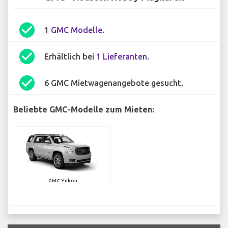
check_circle
1
GMC Modelle
.
check_circle
Erhältlich bei
1 Lieferanten
.
check_circle
6 GMC Mietwagenangebote gesucht.
Beliebte GMC-Modelle zum Mieten:
GMC Yukon