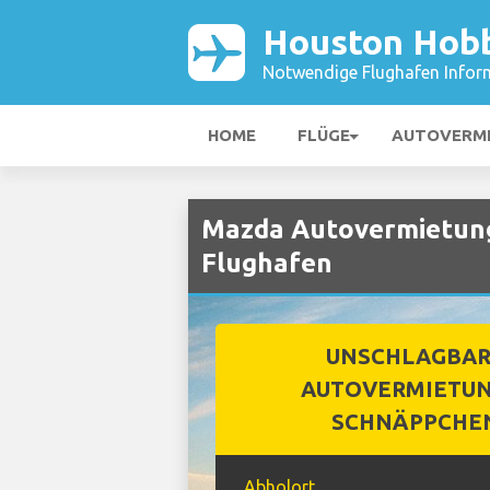
Houston Hobb
Notwendige Flughafen Infor
HOME
FLÜGE
AUTOVERM
Mazda Autovermietun
Flughafen
UNSCHLAGBA
AUTOVERMIETUN
SCHNÄPPCHE
Abholort