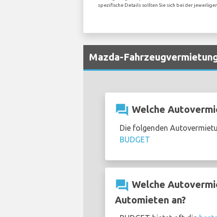
spezifische Details sollten Sie sich bei der jeweil
Mazda-Fahrzeugvermietung
question_answer
Welche Autovermie
Die folgenden Autovermietu
BUDGET
question_answer
Welche Autovermie
Automieten an?