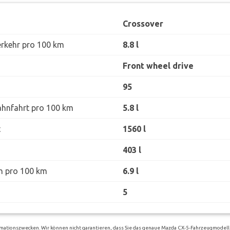
Crossover
erkehr pro 100 km
8.8 l
Front wheel drive
95
ahnfahrt pro 100 km
5.8 l
t
1560 l
403 l
h pro 100 km
6.9 l
5
rmationszwecken. Wir können nicht garantieren, dass Sie das genaue Mazda CX-5-Fahrzeugmodell 