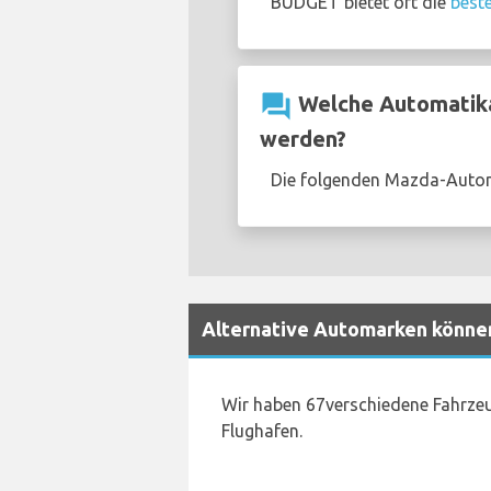
BUDGET bietet oft die
best
question_answer
Welche Automatika
werden?
Die folgenden Mazda-Autom
Alternative Automarken könne
Wir haben 67verschiedene Fahrzeu
Flughafen.