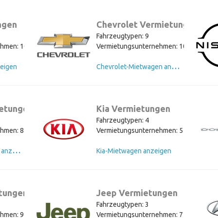
ngen
Chevrolet Vermietungen
Fahrzeugtypen: 9
hmen: 10
Vermietungsunternehmen: 10
C
hevrolet-Mietwagen anzeigen
eigen
ietungen
Kia Vermietungen
Fahrzeugtypen: 4
hmen: 8
Vermietungsunternehmen: 5
C
hrysler-Mietwagen anzeigen
Kia-Mietwagen anzeigen
tungen
Jeep Vermietungen
Fahrzeugtypen: 3
hmen: 9
Vermietungsunternehmen: 7